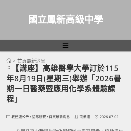
國立鳳新高級中學
>
首頁最新消息
跳
【講座】高雄醫學大學訂於115
:::
轉
年8月19日(星期三)舉辦「2026暑
至
主
期一日醫藥暨應用化學系體驗課
要
程」
內
容
Post
Post
Post
教務處公告
/
營隊競賽
/
首頁最新消息
設備組
2026-07-02
category:
author:
published: