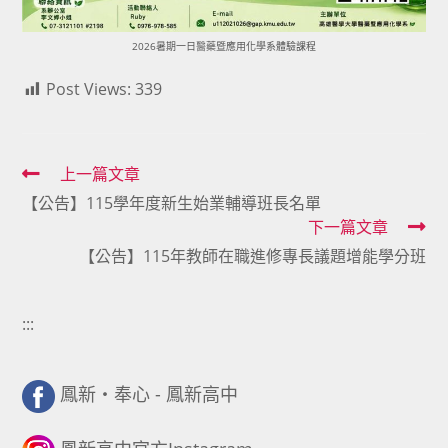
2026暑期一日醫藥暨應用化學系體驗課程
Post Views:
339
Read
上一篇文章
【公告】115學年度新生始業輔導班長名單
more
下一篇文章
articles
【公告】115年教師在職進修專長議題增能學分班
:::
鳳新・奉心 - 鳳新高中