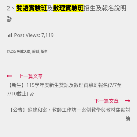
2、
雙語實驗班
及
數理實驗班
招生及報名說明
🎬
Post Views:
7,119
TAGS:
免試入學
,
報到
,
新生
Read
上一篇文章
【新生】115學年度新生雙語及數理實驗班報名(7/7至
more
7/10截止) 🌼
articles
下一篇文章
【公告】蘇建和案・教師工作坊－案例教學與教材焦點討
論