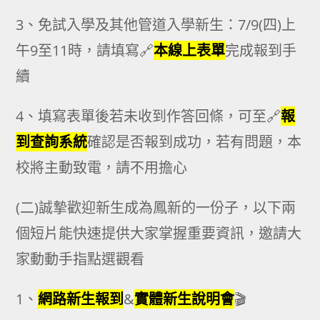
3、免試入學及其他管道入學新生：7/9(四)上
午9至11時，請填寫🔗
本線上表單
完成報到手
續
4、填寫表單後若未收到作答回條，可至🔗
報
到查詢系統
確認是否報到成功，若有問題，本
校將主動致電，請不用擔心
(二)誠摯歡迎新生成為鳳新的一份子，以下兩
個短片能快速提供大家掌握重要資訊，邀請大
家動動手指點選觀看
1、
網路新生報到
&
實體新生說明會
🎬