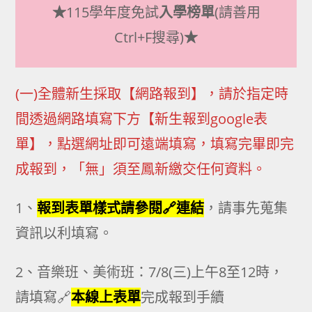
★
115學年度免試
入學榜單
(請善用
Ctrl+F搜尋)
★
(一)全體新生採取【網路報到】，請於指定時
間透過網路填寫下方【新生報到google表
單】，點選網址即可遠端填寫，填寫完畢即完
成報到，「無」須至鳳新繳交任何資料。
1、
報到表單樣式請參閱🔗連結
，請事先蒐集
資訊以利填寫。
2、音樂班、美術班：7/8(三)上午8至12時，
請填寫🔗
本線上表單
完成報到手續