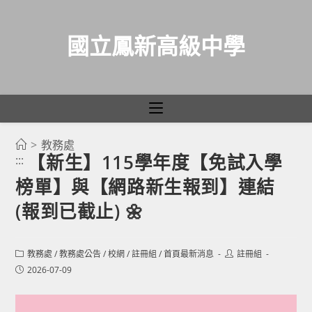
國立鳳新高級中學
>
教務處
跳
【新生】115學年度【免試入學
:::
轉
榜單】與【網路新生報到】連結
至
主
(報到已截止) 🌼
要
內
Post
Post
教務處
/
教務處公告
/
校網
/
註冊組
/
首頁最新消息
註冊組
容
category:
author:
Post
2026-07-09
published: