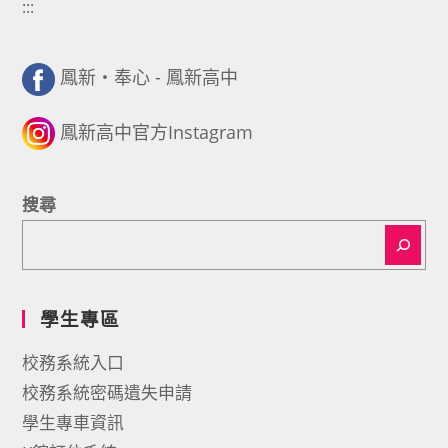
:::
鳳新・奉心 - 鳳新高中
鳳新高中官方Instagram
搜尋
學生專區
校務系統入口
校務系統密碼遺失申請
學生專車資訊