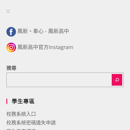
:::
鳳新・奉心 - 鳳新高中
鳳新高中官方Instagram
搜尋
學生專區
校務系統入口
校務系統密碼遺失申請