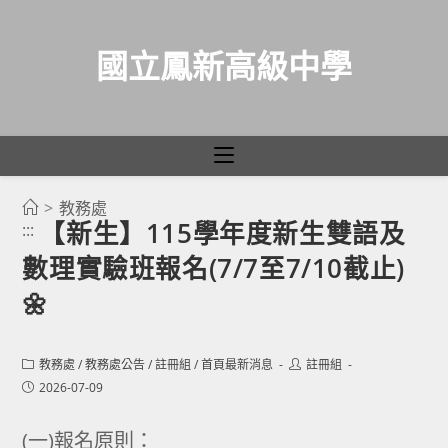
國立鳳新高級中學
>
教務處
跳
【新生】115學年度新生雙語及
:::
轉
數理實驗班報名(7/7至7/10截止)
至
主
🌼
要
內
Post
Post
教務處
/
教務處公告
/
註冊組
/
首頁最新消息
註冊組
容
category:
author:
Post
2026-07-09
published:
(一)報名原則：