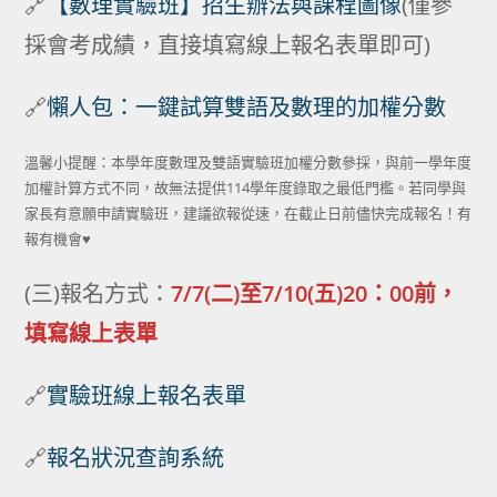
🔗
【數理實驗班】招生辦法與課程圖像
(僅參
採會考成績，直接填寫線上報名表單即可)
🔗
懶人包：一鍵試算雙語及數理的加權分數
溫馨小提醒：本學年度數理及雙語實驗班加權分數參採，與前一學年度
加權計算方式不同，故無法提供114學年度錄取之最低門檻。若同學與
家長有意願申請實驗班，建議欲報從速，在截止日前儘快完成報名！有
報有機會♥
(三)報名方式：
7/7(二)至7/10(五)20：00前，
填寫線上表單
🔗
實驗班線上報名表單
🔗
報名狀況查詢系統