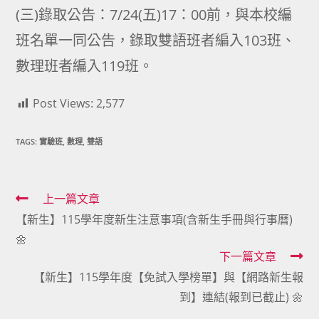
(三)錄取公告：7/24(五)17：00前，與本校編
班名單一同公告，錄取雙語班者編入103班、
數理班者編入119班。
Post Views:
2,577
TAGS:
實驗班
,
數理
,
雙語
Read
上一篇文章
【新生】115學年度新生注意事項(含新生手冊與行事曆)
more
🌼
articles
下一篇文章
【新生】115學年度【免試入學榜單】與【網路新生報
到】連結(報到已截止) 🌼