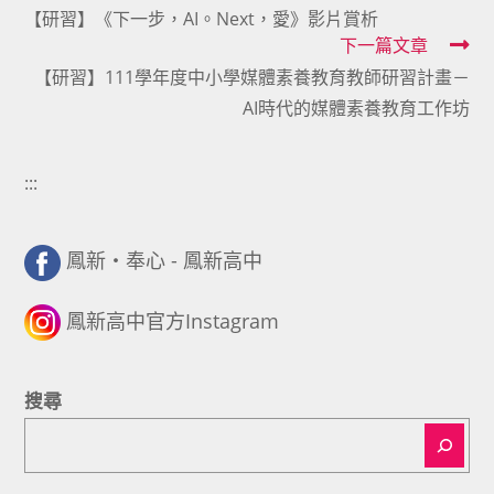
【研習】《下一步，AI。Next，愛》影片賞析
more
下一篇文章
articles
【研習】111學年度中小學媒體素養教育教師研習計畫－
AI時代的媒體素養教育工作坊
:::
鳳新・奉心 - 鳳新高中
鳳新高中官方Instagram
搜尋