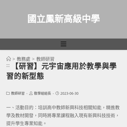
國立鳳新高級中學
>
教務處
>
教師研習
跳
【研習】元宇宙應用於教學與學
:::
轉
習的新型態
至
主
要
Post
Post
Post
教師研習
敎學組組長
2023-06-30
category:
author:
published:
內
容
一、活動目的：培訓高中教師新興科技相關知能，精進教
學及教材開發，同時將專業課程融入現有新興科技技術，
提升學生專業知能。