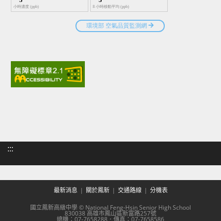
:::
最新消息
關於鳳新
交通路線
分機表
國立鳳新高級中學 © National Feng-Hsin Senior High School
830038 高雄市鳳山區新富路257號
總機：07-7658288．傳真：07-7658586