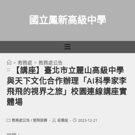
國立鳳新高級中學
>
教務處
>
教務處公告
跳
【講座】臺北市立麗山高級中學
:::
轉
與天下文化合作辦理「AI科學家李
至
主
飛飛的視界之旅」校園連線講座實
要
體場
內
容
Post
Post
Post
教務處公告
/
營隊競賽
設備組
2023-12-21
category:
author:
published: