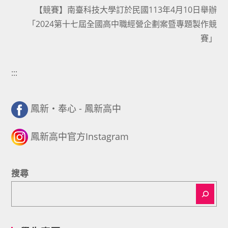
【競賽】南臺科技大學訂於民國113年4月10日舉辦
「2024第十七屆全國高中職經營企劃案暨專題製作競
賽」
:::
鳳新・奉心 - 鳳新高中
鳳新高中官方Instagram
搜尋