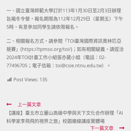
category:
author:
published:
一、國立臺灣師範大學訂於113年1月30日至2月3日辦理
旨揭冬令營，報名期限為112年12月29日（星期五）下午
5時，有意參加同學生請依限報名。
二、相關報名方式，請參閱「TOI臺灣國際資訊奧林匹亞
競賽」(https://tpmso.org/toi/)；如有相關疑義，請逕洽
2024年TOI計畫工作小組張亦葳小姐（電話：02-
77496705；電子信箱：toi@csie.ntnu.edu.tw）。
Post Views:
135
Read
上一篇文章
【講座】臺北市立麗山高級中學與天下文化合作辦理「AI
more
科學家李飛飛的視界之旅」校園連線講座實體場
articles
下一篇文章