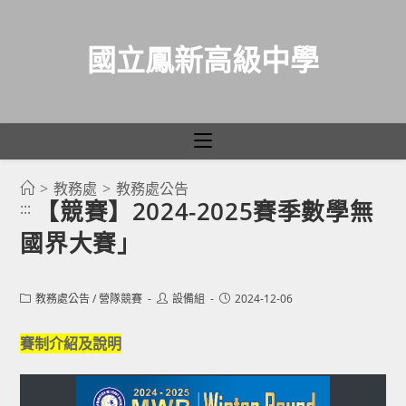
國立鳳新高級中學
>
教務處
>
教務處公告
跳
【競賽】2024-2025賽季數學無
:::
轉
國界大賽」
至
主
要
Post
Post
Post
教務處公告
/
營隊競賽
設備組
2024-12-06
category:
author:
published:
內
容
賽制介紹及說明