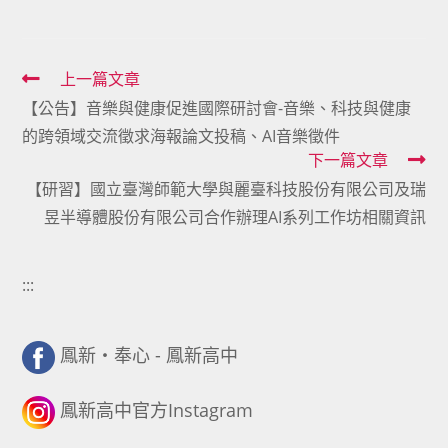
Read
上一篇文章
【公告】音樂與健康促進國際研討會-音樂、科技與健康
more
的跨領域交流徵求海報論文投稿、AI音樂徵件
articles
下一篇文章
【研習】國立臺灣師範大學與麗臺科技股份有限公司及瑞
昱半導體股份有限公司合作辦理AI系列工作坊相關資訊
:::
鳳新・奉心 - 鳳新高中
鳳新高中官方Instagram