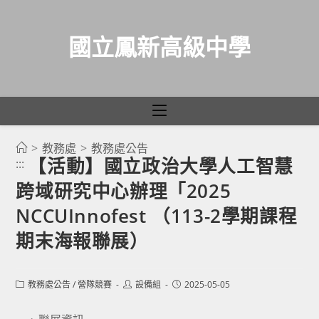
國立鳳新高級中學
>
教務處
>
教務處公告
跳
【活動】國立政治大學人工智慧
:::
轉
跨域研究中心辦理「2025
至
主
NCCUInnofest （113-2學期課程
要
期末海報聯展）
內
容
Post
Post
Post
教務處公告
/
營隊競賽
設備組
2025-05-05
category:
author:
published: