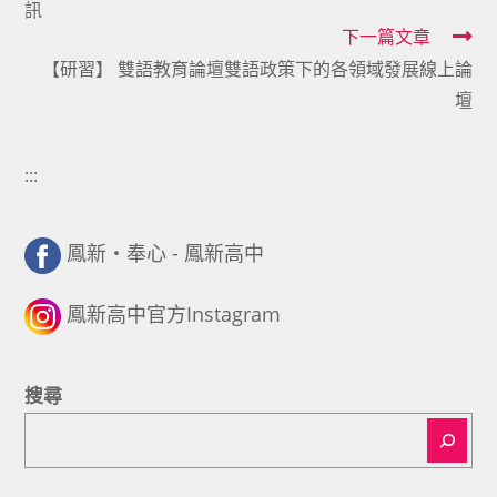
訊
articles
下一篇文章
【研習】 雙語教育論壇雙語政策下的各領域發展線上論
壇
:::
鳳新・奉心 - 鳳新高中
鳳新高中官方Instagram
搜尋