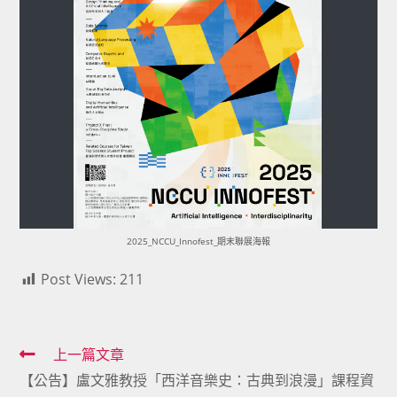
2025_NCCU_Innofest_期末聯展海報
Post Views:
211
Read
上一篇文章
【公告】盧文雅教授「西洋音樂史：古典到浪漫」課程資
more