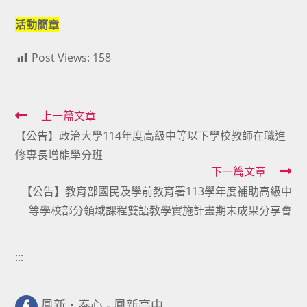
活動簡章
Post Views:
158
Read
上一篇文章
【公告】政治大學114年度高級中等以下學校教師在職進
more
修專長增能學分班
articles
下一篇文章
【公告】教育部國民及學前教育署113學年度補助高級中
等學校部分領域課程雙語教學實施計畫期末成果分享會
:::
鳳新・奉心 - 鳳新高中