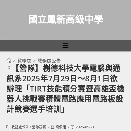
國立鳳新高級中學
>
教務處
>
教務處公告
跳
【營隊】樹德科技大學電腦與通
:::
轉
訊系2025年7月29日～8月1日欲
至
主
辦理「TIRT技能積分賽暨高雄盃機
要
器人挑戰賽積體電路應用電路板設
內
計競賽選手培訓」
容
Post
Post
Post
教務處公告
/
營隊競賽
設備組
2025-05-21