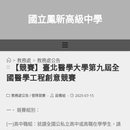
國立鳳新高級中學
>
教務處
>
教務處公告
跳
【競賽】臺北醫學大學第九屆全
:::
轉
國醫學工程創意競賽
至
主
要
Post
Post
Post
教務處公告
/
營隊競賽
設備組
2025-07-15
category:
author:
published:
內
容
一、 競賽組別：
(一)高中職組：就讀全國公私立高中或高職在學學生，請