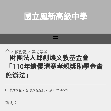
國立鳳新高級中學
>
教務處
>
獎助學金
跳
財團法人邱創煥文教基金會
:::
轉
「110年績優清寒孝親獎助學金實
至
主
施辦法」
要
內
Post
Post
Post
獎助學金
敎學組組長
2021-10-22
容
category:
author:
published:
說明：