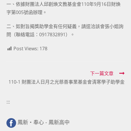
一、依據財團法人邱創煥文教基金會110年9月16日財煥
字第005號函辦理。
二、如對旨揭獎助學金有任何疑義，請逕洽該會張小姐詢
問（聯絡電話：0917832891）。
Post Views:
178
Read
下一篇文章
110-1 財團法人日月之光慈善事業基金會清寒學子助學金
more
articles
:::
鳳新・奉心 - 鳳新高中