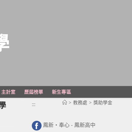
學
主計室
歷屆榜單
新生專區
>
教務處
>
獎助學金
學
:::
鳳新・奉心 - 鳳新高中