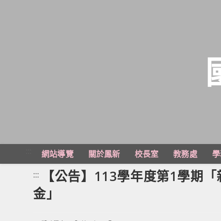
跳
轉
至
主
:::
網站導覽
關於鳳新
校長室
教務處
學
要
內
【公告】113學年度第1學期
:::
容
金」