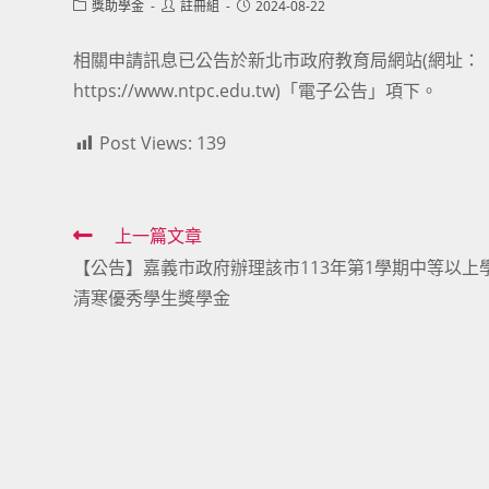
Post
Post
Post
獎助學金
註冊組
2024-08-22
category:
author:
published:
相關申請訊息已公告於新北市政府教育局網站(網址：
https://www.ntpc.edu.tw)「電子公告」項下。
Post Views:
139
Read
上一篇文章
【公告】嘉義市政府辦理該市113年第1學期中等以上
more
清寒優秀學生獎學金
articles