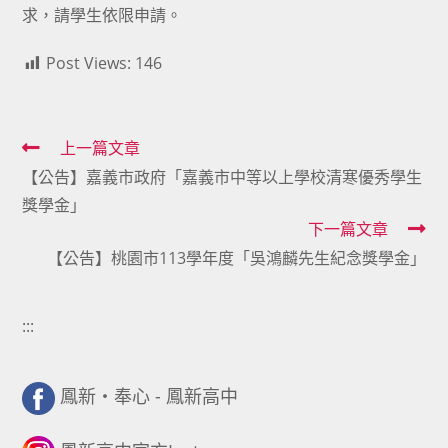
求，請學生依限申請。
Post Views:
146
Read
上一篇文章
【公告】嘉義市政府「嘉義市中等以上學校清寒優秀學生
more
獎學金」
articles
下一篇文章
【公告】桃園市113學年度「吳鴻麟先生紀念獎學金」
:::
鳳新・奉心 - 鳳新高中