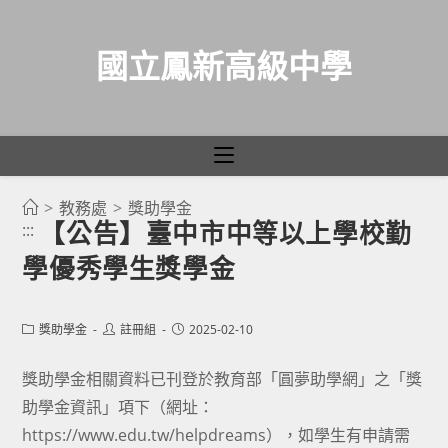
國立鳳新高級中學
>
教務處
>
獎助學金
跳
【公告】臺中市中等以上學校勤
:::
轉
學優秀學生獎學金
至
主
要
Post
Post
Post
獎助學金
註冊組
2025-02-10
category:
author:
published:
內
容
獎助學金相關資料已刊登於教育部「圓夢助學網」之「獎
助學金資訊」項下（網址：
https://www.edu.tw/helpdreams），如學生有申請需