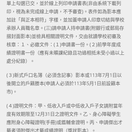
單上勾選已交，並於線上列印申請書表(非由系統下載列
印，視為未完成線上申請，不予審查)。表件如為影本應
加註「與正本相符」字樣，並加蓋申請人印章切結與學校
承辦人員職名章。(三)請申請人持申請書(附銀行或郵局存
摺封面影本)並檢具相關證明文件，交由就讀學校初審及
核章：１、必繳文件：(１)申請書一份。(２)前學年度成
績證明書一份（應有未曠課紀錄且功過相抵未受小過以上
處分紀錄）。
(３)新式戶口名簿（必須含記事）影本或113年7月1日以
後開立的戶籍謄本(申請人必須於113年5月1日前設籍本
市)。
(４)證明文件：甲、低收入戶或中低收入戶子女請附當年
度有效期限至12月31日之證明文件。乙、身心障礙學生
應附身心障礙證明(手冊)或鑑輔會證明。丙、申請傑出才
藝者須附傑出才藝成績證明（獎狀影本）。