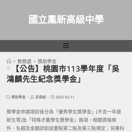
國立鳳新高級中學
>
教務處
>
獎助學金
跳
【公告】桃園市113學年度「吳
:::
轉
鴻麟先生紀念獎學金」
至
主
要
Post
Post
Post
獎助學金
註冊組
2025-02-11
category:
author:
published:
內
容
獎學金申請項目係分為「優秀學生獎學金」(不含一年級
新生等)及「特殊才藝學生獎學金」兩項，相關資格條
件、名額及金額詳如該要點第二點及第三點規定；另專科