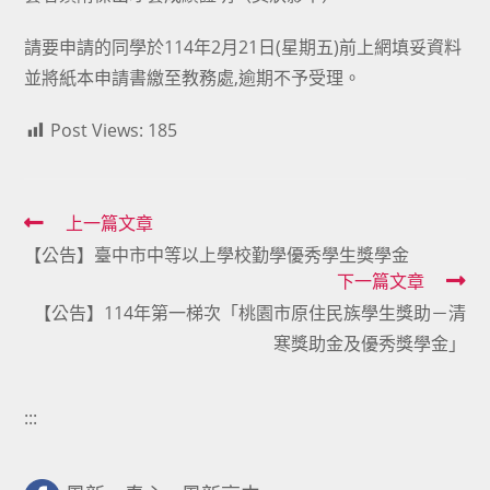
請要申請的同學於114年2月21日(星期五)前上網填妥資料
並將紙本申請書繳至教務處,逾期不予受理。
Post Views:
185
Read
上一篇文章
【公告】臺中市中等以上學校勤學優秀學生獎學金
more
下一篇文章
articles
【公告】114年第一梯次「桃園市原住民族學生獎助－清
寒獎助金及優秀獎學金」
:::