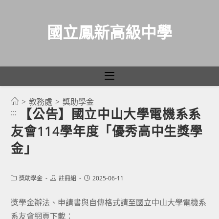
國立鳳新高級中學
>
教務處
>
獎助學金
跳
【公告】國立中山大學電機系系
:::
轉
友會114學年度「優秀高中生獎學
至
主
金」
要
內
Post
Post
Post
獎助學金
註冊組
2025-06-11
容
category:
author:
published:
獎學金辦法、申請書與自傳格式請至國立中山大學電機系
系友會網頁下載：