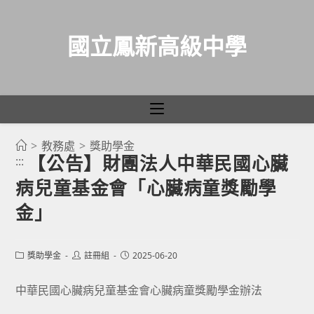
國立鳳新高級中學
>
教務處
>
獎助學金
跳
【公告】財團法人中華民國心臟
:::
轉
病兒童基金會「心臟病童獎勵學
至
主
金」
要
內
Post
Post
Post
獎助學金
註冊組
2025-06-20
容
category:
author:
published:
中華民國心臟病兒童基金會心臟病童獎勵學金辦法