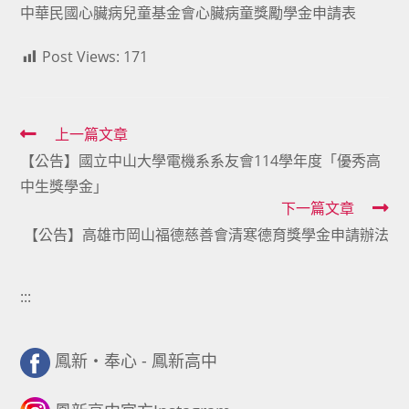
中華民國心臟病兒童基金會心臟病童獎勵學金申請表
Post Views:
171
Read
上一篇文章
【公告】國立中山大學電機系系友會114學年度「優秀高
more
中生獎學金」
articles
下一篇文章
【公告】高雄市岡山福德慈善會清寒德育獎學金申請辦法
:::
鳳新・奉心 - 鳳新高中