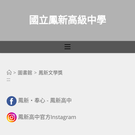
國立鳳新高級中學
鳳新文學獎
跳
轉
>
圖書館
>
鳳新文學獎
:::
至
主
要
鳳新・奉心 - 鳳新高中
內
容
鳳新高中官方Instagram