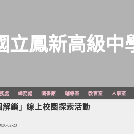
國立鳳新高級中
務處
總務處
圖書館
輔導室
教官室
人事室
圖解鎖」線上校園探索活動
026-02-23
ished: