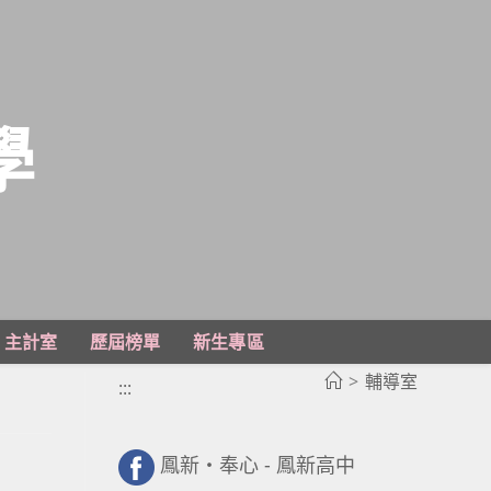
學
主計室
歷屆榜單
新生專區
>
輔導室
:::
鳳新・奉心 - 鳳新高中