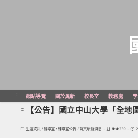
跳
轉
至
主
:::
網站導覽
關於鳳新
校長室
教務處
學
要
內
【公告】國立中山大學「全地
:::
容
Post
Post
Post
生涯資訊
/
輔導室
/
輔導室公告
/
首頁最新消息
fhsh239
2
category:
author:
publ