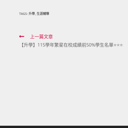
TAGS:
升學
,
生涯輔導
Read
上一篇文章
【升學】115學年繁星在校成績前50%學生名單⭐⭐⭐
more
articles