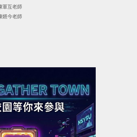
& 陳軍互老師
& 陳嬿今老師