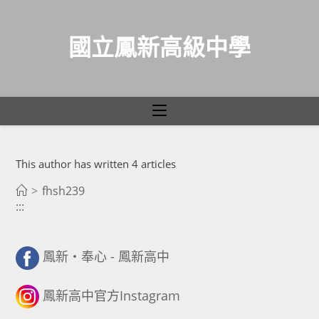
國立鳳新高級中學
作者:
fhsh239
跳
This author has written 4 articles
轉
至
>
fhsh239
:::
主
要
內
鳳新・奉心 - 鳳新高中
容
鳳新高中官方Instagram