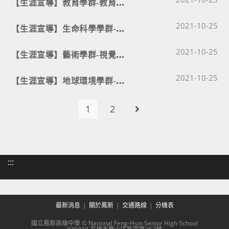
【
生涯宣導】教育學群-教育學系-110/11/29(週一)
Post published
【
生涯宣導】生命科學學群-醫學檢驗生物技術學系-110/11/19(週五)
2021-10-25
Post published
【
生涯宣導】藝術學群-視覺設計系-110/11/15(週一)
2021-10-25
Post published
【
生涯宣導】地球環境學群-地球科學系-110/11/17(週三)
2021-10-25
1
2
Go to the next page
:::
最新消息
關於鳳新
交通路線
分機表
國立鳳新高級中學 © National Feng-Hsin Senior High School