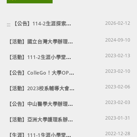
【
公告】114-2生涯探索小學堂-認識大學18+1學群：2-3月場次
Post published
2026-02-12
:::
Post published
【
活動】國立台灣大學辦理113年南部地區招生座談會
2024-09-10
Post published
【
活動】111-2生涯小學堂活動開跑囉！
2023-02-13
Post published
【
公告】ColleGo！大學OPEN DAY系列活動
2023-02-10
Post published
【
活動】2023校系輔導大會強勢回歸
2023-02-06
Post published
【
公告】中山醫學大學辦理「學習歷程檔案家長與高中生說明會」
2023-02-03
Post published
【
活動】亞洲大學護理系辦理「亞護空中會客室」直播節目活動
2023-01-31
Post published
【
生涯】111-1生涯小學堂活動各場次簡報瀏覽
2022-12-28