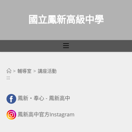
國立鳳新高級中學
講座活動
跳
轉
>
輔導室
>
講座活動
:::
至
主
要
鳳新・奉心 - 鳳新高中
內
容
鳳新高中官方Instagram