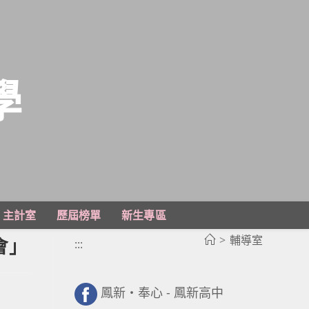
學
主計室
歷屆榜單
新生專區
>
輔導室
會」
:::
鳳新・奉心 - 鳳新高中