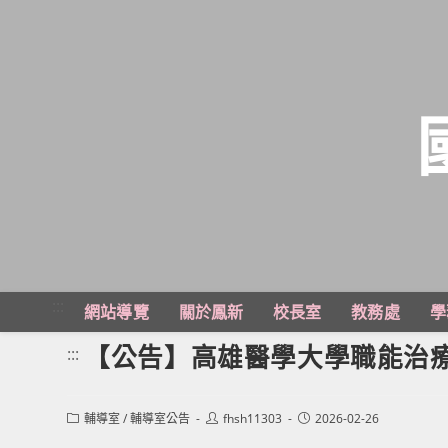
跳
轉
至
主
:::
網站導覽
關於鳳新
校長室
教務處
學
要
內
【公告】高雄醫學大學職能治
:::
容
Post
Post
Post
輔導室
/
輔導室公告
fhsh11303
2026-02-26
category:
author:
published: