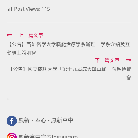
Post Views:
115
Read
上一篇文章
【公告】高雄醫學大學職能治療學系辦理「學系介紹及互
more
動線上說明會」
articles
下一篇文章
【公告】國立成功大學「第十九屆成大單車節」院系博覽
會
:::
鳳新・奉心 - 鳳新高中
鳳新高中官方Instagram