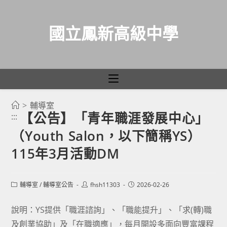
國立鳳新高級中學
>
輔導室
跳
【公告】「青年職涯發展中心」
:::
轉
（Youth Salon，以下簡稱YS）
至
主
115年3月活動DM
要
內
Post
Post
Post
輔導室
/
輔導室公告
fhsh11303
2026-02-26
容
category:
author:
published:
說明：YS提供「職涯諮詢」、「職能提升」、「求(轉)職
及創業協助」及「在職適應」，每月開設多面向豐富課程