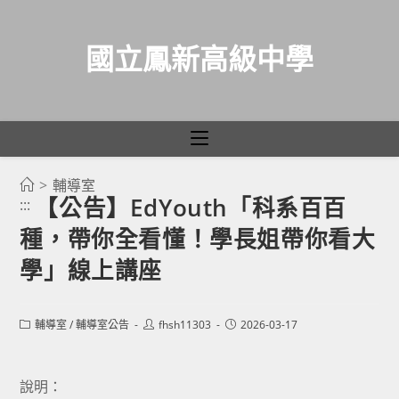
國立鳳新高級中學
>
輔導室
跳
【公告】EdYouth「科系百百
:::
轉
種，帶你全看懂！學長姐帶你看大
至
主
學」線上講座
要
內
Post
Post
Post
輔導室
/
輔導室公告
fhsh11303
2026-03-17
容
category:
author:
published:
說明：