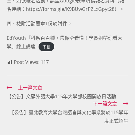
三、如欲報名活動，請至Google表單填寫報名資料（報
名連結：https://forms.gle/K9BUwGrPZLxGpyt28）。
四、檢附活動簡章1份於附件。
EdYouth「科系百百種，帶你全看懂！學長姐帶你看大
學」線上講座
下載
Post Views:
117
Read
上一篇文章
【公告】文藻外語大學115年大學部校園開放日活動
more
下一篇文章
articles
【公告】臺北教育大學台灣語言與文化學系將於115學年
度正式招生