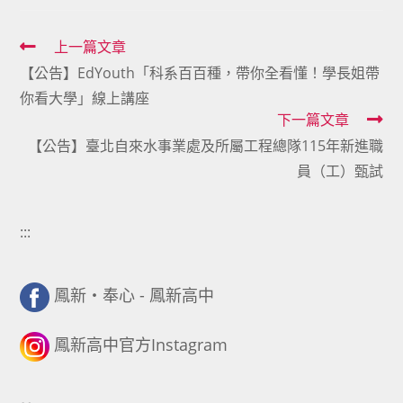
Read
上一篇文章
【公告】EdYouth「科系百百種，帶你全看懂！學長姐帶
more
你看大學」線上講座
articles
下一篇文章
【公告】臺北自來水事業處及所屬工程總隊115年新進職
員（工）甄試
:::
鳳新・奉心 - 鳳新高中
鳳新高中官方Instagram