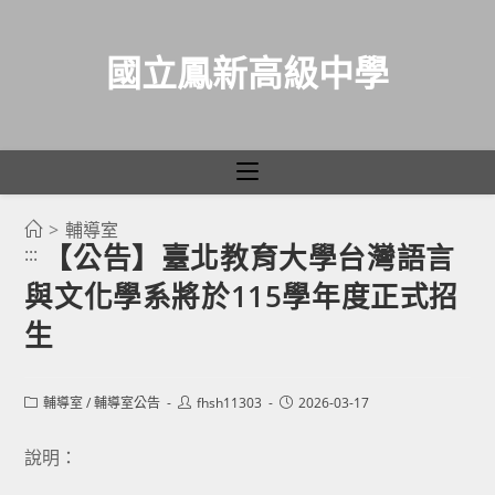
國立鳳新高級中學
>
輔導室
跳
【公告】臺北教育大學台灣語言
:::
轉
與文化學系將於115學年度正式招
至
主
生
要
內
Post
Post
Post
輔導室
/
輔導室公告
fhsh11303
2026-03-17
容
category:
author:
published:
說明：