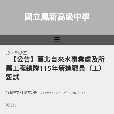
國立鳳新高級中學
>
輔導室
跳
【公告】臺北自來水事業處及所
:::
轉
屬工程總隊115年新進職員（工）
至
主
甄試
要
內
Post
Post
Post
輔導室
/
輔導室公告
fhsh11303
2026-03-17
容
category:
author:
published:
說明：