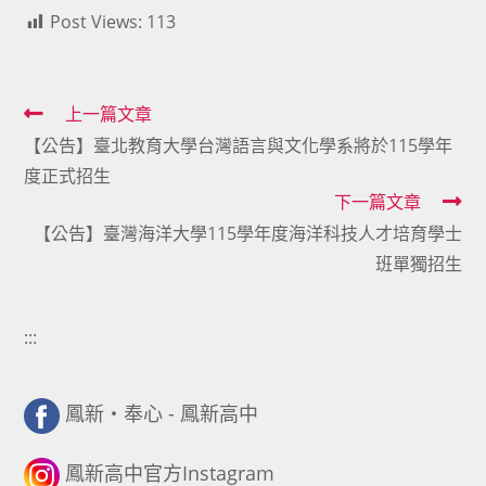
Post Views:
113
Read
上一篇文章
【公告】臺北教育大學台灣語言與文化學系將於115學年
more
度正式招生
articles
下一篇文章
【公告】臺灣海洋大學115學年度海洋科技人才培育學士
班單獨招生
:::
鳳新・奉心 - 鳳新高中
鳳新高中官方Instagram