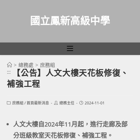
國立鳳新高級中學
>
總務處
>
庶務組
跳
【公告】人文大樓天花板修復、
:::
轉
補強工程
至
主
要
Post
Post
Post
庶務組
/
首頁最新消息
總務主任
2024-11-01
category:
author:
published:
內
容
人文大樓自2024年11月起，進行走廊及部
分班級教室天花板修復、補強工程。