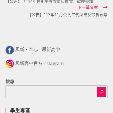
【公告】「114年性別平等教育日展覽」歡迎參加
more
下一篇文章
articles
【公告】113年11月營養午餐菜單及飲食宣導
:::
鳳新・奉心 - 鳳新高中
鳳新高中官方Instagram
搜尋
學生專區