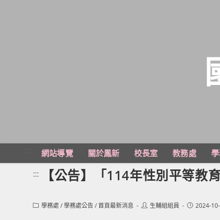
跳
轉
至
主
:::
網站導覽
關於鳳新
校長室
教務處
學
要
內
【公告】「114年性別平等教
:::
容
Post
Post
Post
學務處
/
學務處公告
/
首頁最新消息
生輔組組員
2024-10
category:
author:
published: