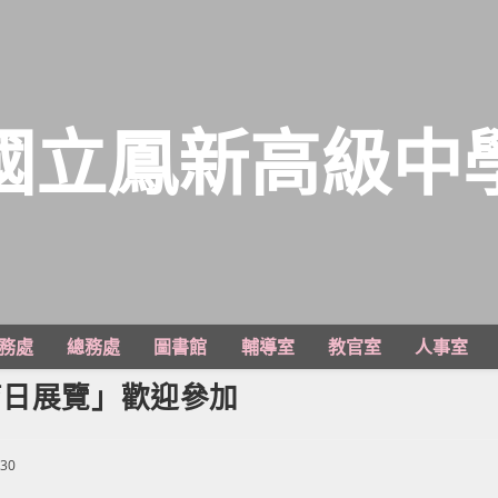
國立鳳新高級中
務處
總務處
圖書館
輔導室
教官室
人事室
育日展覽」歡迎參加
-30