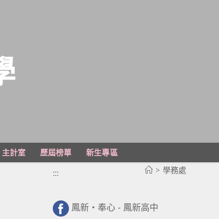
學
主計室
歷屆榜單
新生專區
>
學務處
:::
鳳新・奉心 - 鳳新高中