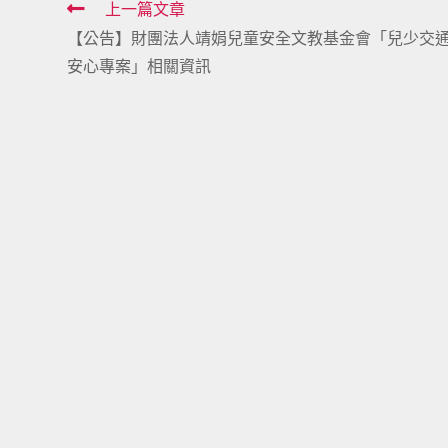
Read
上一篇文章
【公告】財團法人靖娟兒童安全文教基金會「兒少交
more
安心專案」相關資訊
articles