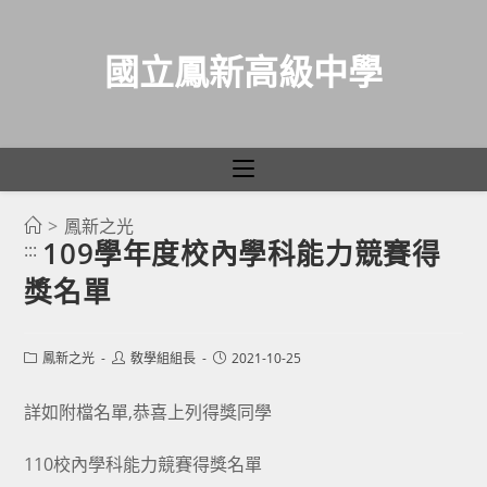
國立鳳新高級中學
>
鳳新之光
跳
109學年度校內學科能力競賽得
:::
轉
獎名單
至
主
要
Post
Post
Post
鳳新之光
敎學組組長
2021-10-25
category:
author:
published:
內
容
詳如附檔名單,恭喜上列得獎同學
110校內學科能力競賽得獎名單