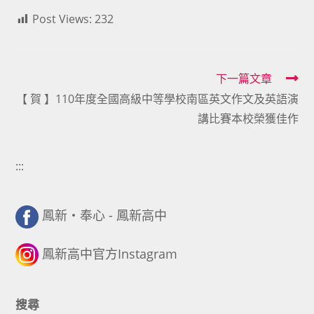
Post Views:
232
Read
下一篇文章
【 賀 】110年度全國高級中等學校南區英文作文及英語演
more
講比賽本校榮獲佳作
articles
:::
鳳新・奉心 - 鳳新高中
鳳新高中官方Instagram
搜尋