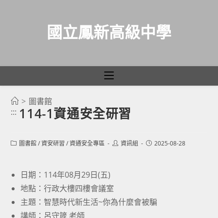
國立鳳新高級中學
>
圖書館
跳
114-1資通安全研習
:::
轉
至
主
Post
Post
Post
圖書館
/
資安研習
/
資通安全專區
資訊組
2025-08-28
category:
author:
published:
要
內
日期：114年08月29日(五)
容
地點：行政大樓四樓會議室
主題：智慧時代新生活~你為什麼會被騙
講師：呂守箴 老師