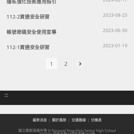
隱私強化技術應用指引
Post published
2023-08-25
112-2資通安全研習
Post published
2023-06-30
帳號密碼安全使用宣導
Post published
2023-01-19
112-1資通安全研習
1
2
Go to the next page
:::
最新消息
關於鳳新
交通路線
分機表
國立鳳新高級中學 © National Feng-Hsin Senior High School