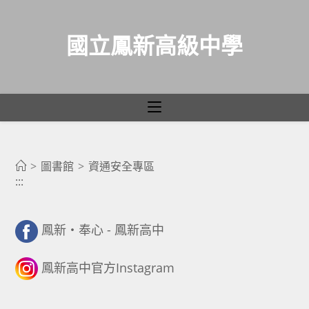
國立鳳新高級中學
資通安全專區
跳
轉
>
圖書館
>
資通安全專區
:::
至
主
要
鳳新・奉心 - 鳳新高中
內
容
鳳新高中官方Instagram