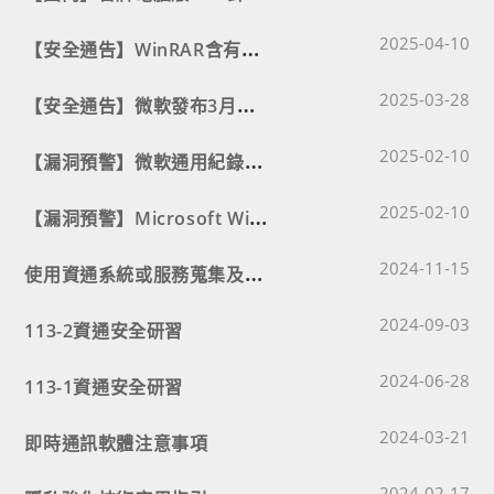
Post published
【
安全通告】WinRAR含有可繞過微軟MotW安全警告的漏洞
2025-04-10
Post published
【
安全通告】微軟發布3月份例行更新，修補7個零時差漏洞、其中6個已出現攻擊行動
2025-03-28
Post published
【
漏洞預警】微軟通用紀錄檔系統(CLFS)驅動程式存在安全漏洞(CVE-2024-49138)，請儘速確認並進行修補
2025-02-10
Post published
【
漏洞預警】Microsoft Windows作業系統存在高風險安全漏洞(CVE-2024-38063)，請儘速確認並進行修補
2025-02-10
Post published
使
用資通系統或服務蒐集及使用個人資料注意事項
2024-11-15
Post published
2024-09-03
113-2資通安全研習
Post published
2024-06-28
113-1資通安全研習
Post published
2024-03-21
即時通訊軟體注意事項
Post published
2024-02-17