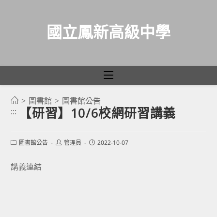
國立鳳新高級中學
>
圖書館
>
圖書館公告
跳
【研習】10/6校網研習講義
:::
轉
至
主
Post
Post
Post
圖書館公告
管理員
2022-10-07
category:
author:
published:
要
講義連結
內
容