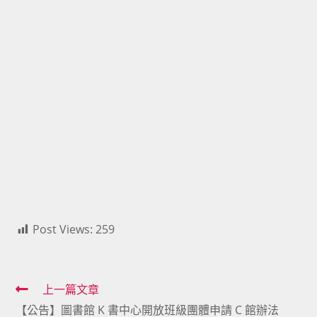
Post Views:
259
Read
上一篇文章
【公告】圖書館 K 書中心開放班級團體申請 C 館辦法
more