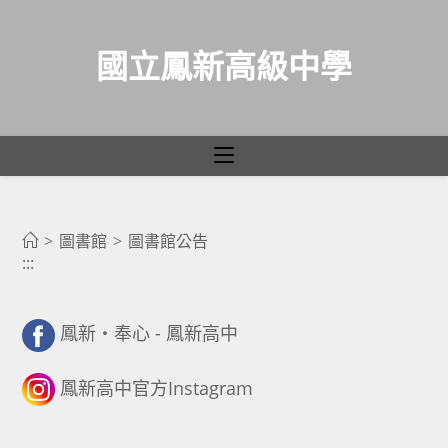
國立鳳新高級中學
圖書館公告
跳
轉
>
圖書館
>
圖書館公告
:::
至
主
要
鳳新・奉心 - 鳳新高中
內
容
鳳新高中官方Instagram