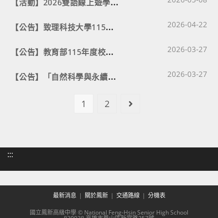
【
活動】2026雙語線上遊學團－從聽讀到說寫.2026育網盃全國高中數位課程自主學習成果競賽
Post published
【
公告】致理科技大學115年度全國自主學習競賽
2026-04-22
Post published
【
公告】教育部115年度校園開放文件格式ODF競賽
2026-03-27
Post published
【
公告】「自然科學與永續研究圖書服務計畫-化學領域」
2026-03-27
1
2
Go to the next page
:::
最新消息
關於鳳新
交通路線
分機表
國立鳳新高級中學 © National Feng-Hsin Senior High School