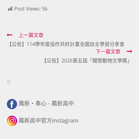
Post Views:
56
Read
上一篇文章
【公告】114學年度協作共好計畫全國自主學習分享會
more
下一篇文章
articles
【公告】2026第五屆「關懷動物文學獎」
:::
鳳新・奉心 - 鳳新高中
鳳新高中官方Instagram