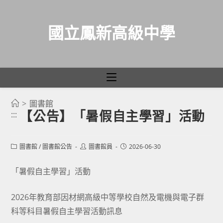
國立鳳新高級中學
>
圖書館
跳
【公告】「暑假自主學習」活動
:::
轉
至
主
Post
Post
Post
圖書館
/
圖書館公告
圖書館員
2026-06-30
category:
author:
published:
要
「暑假自主學習」活動
內
容
2026年教育部因材網高級中等學校自然及電機與電子群
科等科目暑假自主學習活動訊息