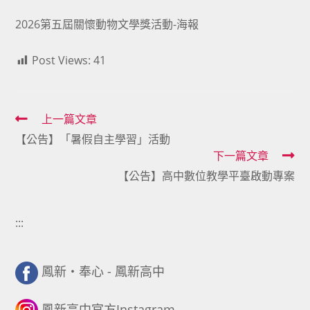
2026第五屆關懷動物文學獎活動-海報
Post Views:
41
Read
上一篇文章
【公告】「暑假自主學習」活動
more
下一篇文章
articles
【公告】高中數位教學平臺啟動專案
:::
鳳新・奉心 - 鳳新高中
鳳新高中官方Instagram