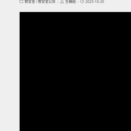
Post
Post
Post
教官室
/
教官室公告
生輔組
2025-10-20
category:
author:
published: