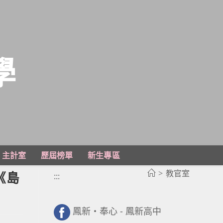
學
主計室
歷屆榜單
新生專區
>
教官室
《島
:::
鳳新・奉心 - 鳳新高中