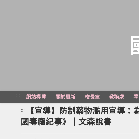
跳
轉
至
主
:::
網站導覽
關於鳳新
校長室
教務處
學
要
內
【宣導】防制藥物濫用宣導：
:::
容
國毒癮紀事》｜文森說書