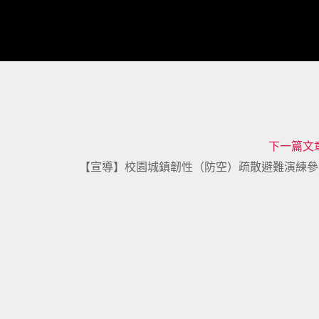
下一篇文
【宣導】校園城鎮韌性（防空）疏散避難演練參