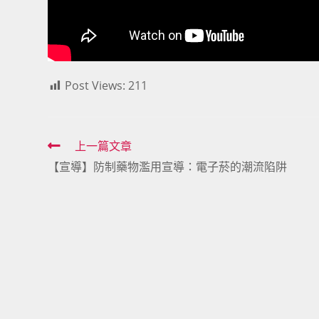
Post Views:
211
Read
上一篇文章
【宣導】防制藥物濫用宣導：電子菸的潮流陷阱
more
articles