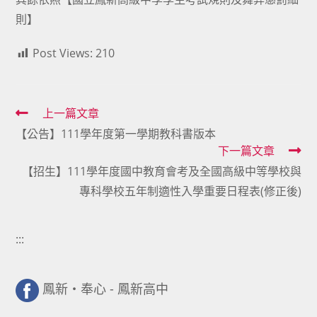
則】
Post Views:
210
Read
上一篇文章
【公告】111學年度第一學期教科書版本
more
下一篇文章
articles
【招生】111學年度國中教育會考及全國高級中等學校與
專科學校五年制適性入學重要日程表(修正後)
:::
鳳新・奉心 - 鳳新高中