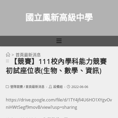
國立鳳新高級中學
>
首頁最新消息
跳
【競賽】111校內學科能力競賽
:::
轉
初試座位表(生物、數學、資訊)
至
主
要
Post
Post
Post
營隊競賽
/
首頁最新消息
設備組
2022-06-06
category:
author:
published:
內
容
https://drive.google.com/file/d/1TY4jfi4U6HO1XYgvOv
niHWt5egf9movB/view?usp=sharing