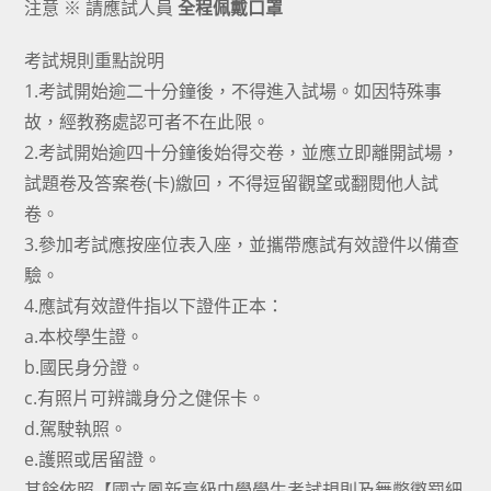
注意 ※ 請應試人員
全程佩戴口罩
考試規則重點說明
1.考試開始逾二十分鐘後，不得進入試場。如因特殊事
故，經教務處認可者不在此限。
2.考試開始逾四十分鐘後始得交卷，並應立即離開試場，
試題卷及答案卷(卡)繳回，不得逗留觀望或翻閱他人試
卷。
3.參加考試應按座位表入座，並攜帶應試有效證件以備查
驗。
4.應試有效證件指以下證件正本：
a.本校學生證。
b.國民身分證。
c.有照片可辨識身分之健保卡。
d.駕駛執照。
e.護照或居留證。
其餘依照【國立鳳新高級中學學生考試規則及舞弊懲罰細