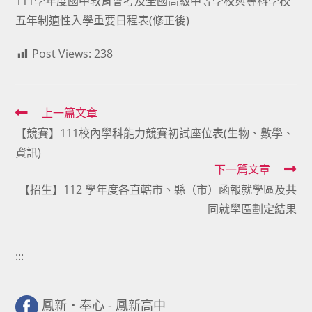
111學年度國中教育會考及全國高級中等學校與專科學校
五年制適性入學重要日程表(修正後)
Post Views:
238
Read
上一篇文章
【競賽】111校內學科能力競賽初試座位表(生物、數學、
more
資訊)
articles
下一篇文章
【招生】112 學年度各直轄市、縣（市）函報就學區及共
同就學區劃定結果
:::
鳳新・奉心 - 鳳新高中