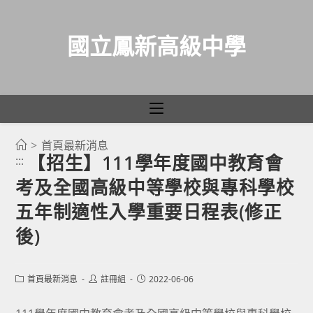
國立鳳新高級中學
>
首頁最新消息
跳
【招生】111學年度國中教育會
:::
轉
考及全國高級中等學校與專科學校
至
主
五年制適性入學重要日程表(修正
要
後)
內
容
Post
Post
Post
首頁最新消息
註冊組
2022-06-06
category:
author:
published: