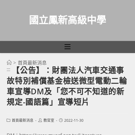
國立鳳新高級中學
>
首頁最新消息
跳
【公告】：財團法人汽車交通事
:::
轉
故特別補償基金檢送微型電動二輪
至
主
車宣導DM及「您不可不知道的新
要
規定-國語篇」宣導短片
內
容
Post
Post
Post
首頁最新消息
教官室
2022-11-30
category:
author:
published: