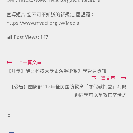
DM：
https://www.mvacf.org.tw/Literature
宣導短片-您不可不知道的新規定-國語篇：
https://www.mvacf.org.tw/Media
Post Views:
147
Read
上一篇文章
【升學】醒吾科技大學表演藝術系升學管道資訊
more
下一篇文章
articles
【公告】國防部112年全民國防教育「寒假戰鬥營」有興
趣同學可以至教官室洽詢
:::