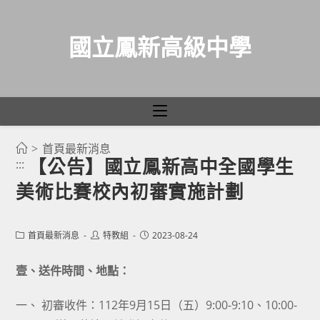
國立鳳新高級中學
>
首頁最新消息
跳
【公告】國立鳳新高中全國學生
:::
轉
美術比賽校內初審實施計劃
至
主
要
Post
Post
Post
首頁最新消息
特教組
2023-08-24
category:
author:
published:
內
容
壹、送件時間、地點：
一、 初審收件：112年9月15日（五）9:00-9:10、10:00-