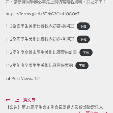
四、請參賽同學務必事先上網填寫報名資料，網址如下：
https://forms.gle/Lt8TzkG3CssHQGQe7
112全國學生美術比賽校內初審-美術班
下載
112全國學生美術比賽校內初審-普通班
下載
112學年度高雄市學生美術比賽實施計畫
下載
112學年度全國學生美術比賽實施要點
下載
Post Views:
181
Read
上一篇文章
【公告】第31屆學生會正副會長當選人及幹部徵選訊息
more