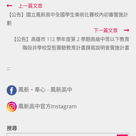
Read
上一篇文章
【公告】國立鳳新高中全國學生美術比賽校內初審實施計
more
劃
articles
下一篇文章
【公告】高雄市 112 學年度第 2 學期高級中等以下教育
階段非學校型態實驗教育計畫撰寫說明會實施計畫
:::
鳳新・奉心 - 鳳新高中
鳳新高中官方Instagram
搜尋