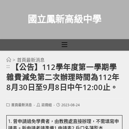
國立鳳新高級中學
>
首頁最新消息
跳
【公告】112學年度第一學期學
:::
轉
雜費減免第二次辦理時間為112年
至
主
8月30日至9月8日中午12:00止。
要
內
Post
Post
Post
首頁最新消息
註冊組
2023-08-24
容
category:
author:
published:
1. 曾申請過免學費者，由教務處直接辦理，不需填寫申
請表。新申請者請準備1.申請表2.戶口名簿影本