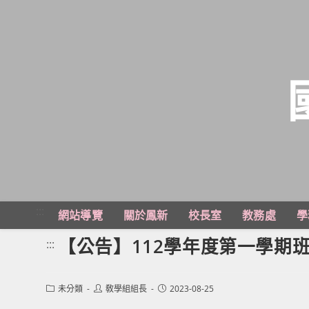
跳
轉
至
主
:::
網站導覽
關於鳳新
校長室
教務處
學
要
內
【公告】112學年度第一學期
:::
容
Post
Post
Post
未分類
敎學組組長
2023-08-25
category:
author:
published: