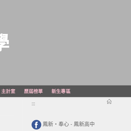
學
主計室
歷屆榜單
新生專區
:::
鳳新・奉心 - 鳳新高中