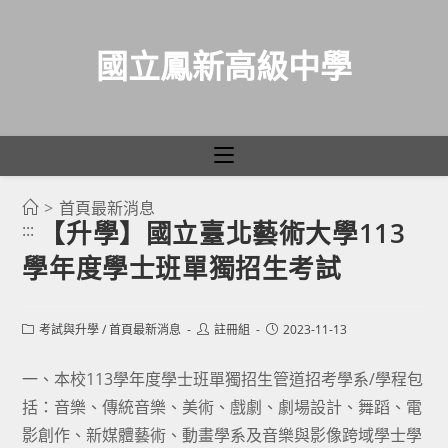
國立鳳新高級中學
>
首頁最新消息
跳
【升學】國立臺北藝術大學113
:::
轉
學年度學士班單獨招生考試
至
主
要
Post
Post
Post
考試與升學
/
首頁最新消息
註冊組
2023-11-13
category:
author:
published:
內
容
一、本校113學年度學士班單獨招生管道招考學系/學程包
括：音樂、傳統音樂、美術、戲劇、劇場設計、舞蹈、電
影創作、新媒體藝術、動畫學系及音樂與影像跨域學士學