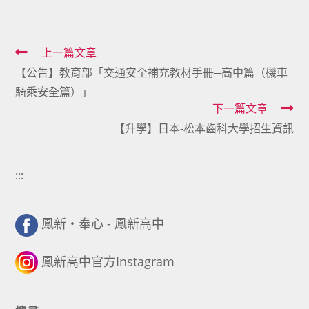
Read
上一篇文章
【公告】教育部「交通安全補充教材手冊─高中篇（機車
more
騎乘安全篇）」
articles
下一篇文章
【升學】日本-松本齒科大學招生資訊
:::
鳳新・奉心 - 鳳新高中
鳳新高中官方Instagram