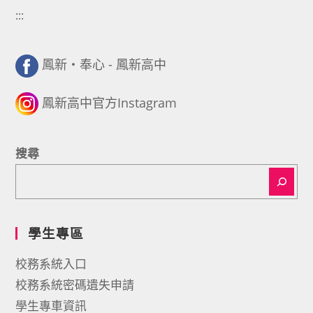
:::
鳳新・奉心 - 鳳新高中
鳳新高中官方Instagram
搜尋
學生專區
校務系統入口
校務系統密碼遺失申請
學生專車資訊