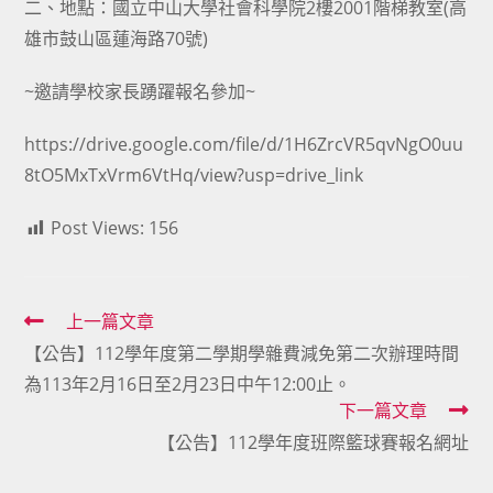
二、地點：國立中山大學社會科學院2樓2001階梯教室(高
雄市鼓山區蓮海路70號)
~邀請學校家長踴躍報名參加~
https://drive.google.com/file/d/1H6ZrcVR5qvNgO0uu
8tO5MxTxVrm6VtHq/view?usp=drive_link
Post Views:
156
Read
上一篇文章
【公告】112學年度第二學期學雜費減免第二次辦理時間
more
為113年2月16日至2月23日中午12:00止。
articles
下一篇文章
【公告】112學年度班際籃球賽報名網址