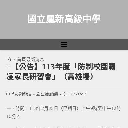
國立鳳新高級中學
>
首頁最新消息
跳
【公告】113年度「防制校園霸
:::
轉
凌家長研習會」（高雄場）
至
主
要
Post
Post
Post
首頁最新消息
生輔組組員
2024-02-17
category:
author:
published:
內
容
一、時間：113年2月25日（星期日）上午9時至中午12時
10分。