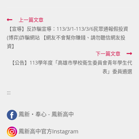
Read
上一篇文章
【宣導】反詐騙宣導：113/3/1-113/3/6民眾通報假投資
more
(博弈)詐騙網站 【網友不會幫你賺錢、請勿聽信網友投
articles
資】
下一篇文章
【公告】113學年度「高雄市學校衛生委員會青年學生代
表」委員遴選
:::
鳳新・奉心 - 鳳新高中
鳳新高中官方Instagram