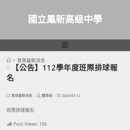
國立鳳新高級中學
>
首頁最新消息
跳
【公告】112學年度班際排球報
:::
轉
名
至
主
要
Post
Post
Post
首頁最新消息
體育組
2024-03-12
category:
author:
published:
內
容
班際排球報名
Post Views:
166