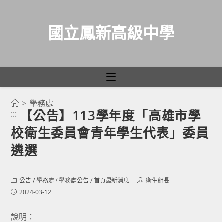
國立鳳新高級中學
>
學務處
跳
【公告】113學年度「高雄市學
:::
轉
校衛生委員會青年學生代表」委員
至
主
遴選
要
內
Post
Post
公告
/
學務處
/
學務處公告
/
首頁最新消息
衛生組長
容
category:
author:
Post
2024-03-12
published:
說明：