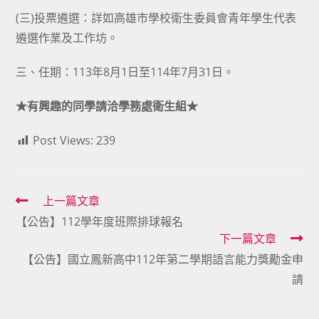
(三)投票遴選：詳如高雄市學校衛生委員會青年學生代表
遴選作業及工作坊。
三、任期：113年8月1日至114年7月31日。
★有興趣的同學請洽學務處衛生組★
Post Views:
239
Read
上一篇文章
【公告】112學年度班際排球報名
more
下一篇文章
articles
【公告】國立鳳新高中112年第二學期語言能力獎勵金申
請