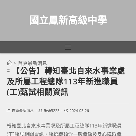
國立鳳新高級中學
>
首頁最新消息
跳
【公告】轉知臺北自來水事業處
:::
轉
及所屬工程總隊113年新進職員
至
主
(工)甄試相關資訊
要
內
Post
Post
Post
首頁最新消息
fhsh5223
2024-03-26
容
category:
author:
published:
轉知臺北自來水事業處及所屬工程總隊113年新進職員
(工)甄試相關資訊，甄選職類含一般職缺及身心障礙職