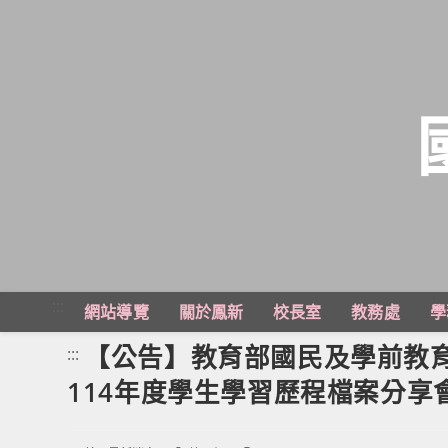
跳
轉
至
主
:::
網站導覽
關於鳳新
校長室
教務處
學
要
內
【公告】教育部國民及學前教
:::
容
114年度學生學習歷程檔案分享