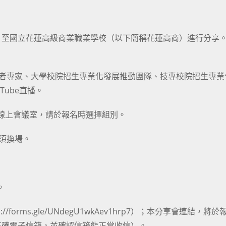
，至國立花蓮高級商業職業學校（以下簡稱花蓮高商）進行分享
學者專家、大學校院招生專業化發展推動團隊、技專校院招生專業
Tube直播。
別線上會議室，請於報名時選擇組別。
無須換場。
。
forms.gle/UNdegU1wkAev1hrp7）；本分享會連結，將於
正確電子信箱，並確認信箱能正常收信）。