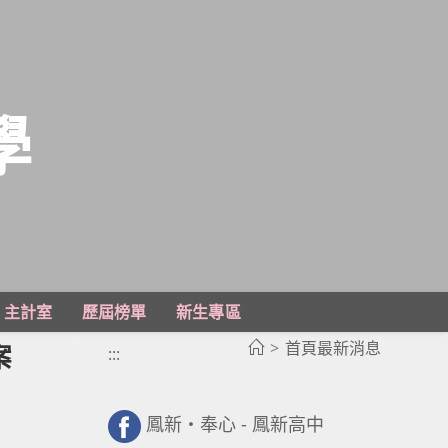
學
主計室
歷屆榜單
新生專區
>
首頁最新消息
案
:::
鳳新・奉心 - 鳳新高中