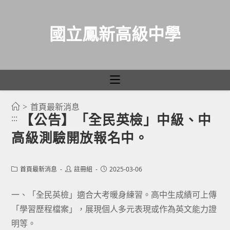
國立鳳新高級中學
>
首頁最新消息
跳
【公告】「全民英檢」中級、中
:::
轉
高級測驗開放報名中。
至
主
要
Post
Post
Post
首頁最新消息
註冊組
2025-03-06
category:
author:
published:
內
容
一、「全民英檢」適合大考暖身練習。高中生成績可上傳
「學習歷程檔案」，展現個人多元表現或作為英文能力證
明等。