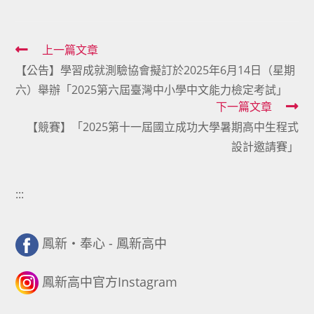
Read
上一篇文章
【公告】學習成就測驗協會擬訂於2025年6月14日（星期
more
六）舉辦「2025第六屆臺灣中小學中文能力檢定考試」
articles
下一篇文章
【競賽】「2025第十一屆國立成功大學暑期高中生程式
設計邀請賽」
:::
鳳新・奉心 - 鳳新高中
鳳新高中官方Instagram