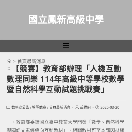
國立鳳新高級中學
>
首頁最新消息
跳
【競賽】教育部辦理「人機互動
:::
轉
數理同樂 114年高級中等學校數學
至
主
暨自然科學互動試題挑戰賽」
要
內
Post
Post
Post
教務處公告
/
營隊競賽
/
首頁最新消息
設備組
2025-03-20
容
category:
author:
published:
一、教育部委請國立臺中教育大學開發「數學、自然科學
與國語文素導導向互動教材」，相關教材可至本部因材網