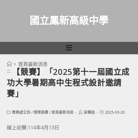
國立鳳新高級中學
>
首頁最新消息
跳
【競賽】「2025第十一屆國立成
:::
轉
功大學暑期高中生程式設計邀請
至
主
賽」
要
內
Post
Post
Post
教務處公告
/
營隊競賽
/
首頁最新消息
設備組
2025-03-20
容
category:
author:
published:
線上初賽:114年4月13日